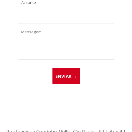
Rua Fradique Coutinho 1649| São Paulo - SP | Brasil |